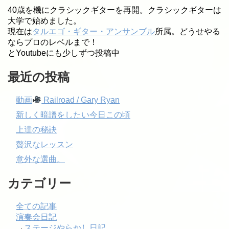
40歳を機にクラシックギターを再開。クラシックギターは
大学で始めました。
現在は
タルエゴ・ギター・アンサンブル
所属。どうせやる
ならプロのレベルまで！
とYoutubeにも少しずつ投稿中
最近の投稿
動画
Railroad / Gary Ryan
新しく暗譜をしたい今日この頃
上達の秘訣
贅沢なレッスン
意外な選曲。
カテゴリー
全ての記事
演奏会日記
→
ステージやらかし日記