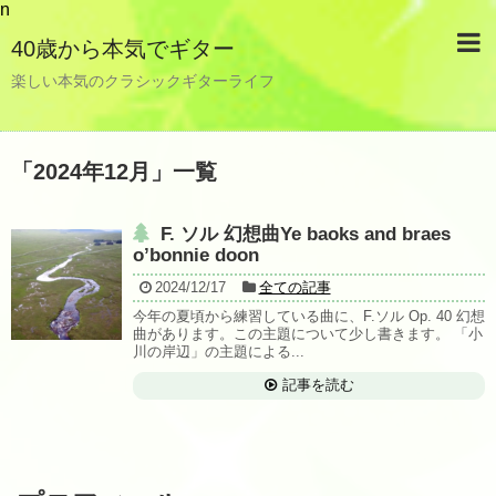
n
40歳から本気でギター
楽しい本気のクラシックギターライフ
「
2024年12月
」
一覧
F. ソル 幻想曲Ye baoks and braes
o’bonnie doon
2024/12/17
全ての記事
今年の夏頃から練習している曲に、F.ソル Op. 40 幻想
曲があります。この主題について少し書きます。 「小
川の岸辺」の主題による...
記事を読む